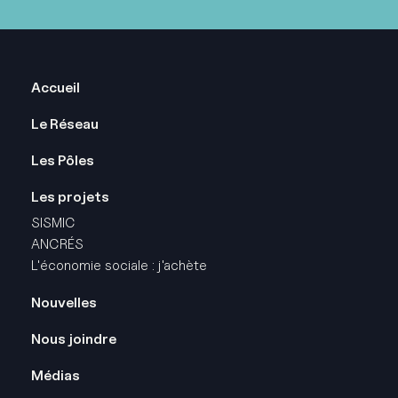
Pied
Accueil
de
Le Réseau
page
Les Pôles
Les projets
SISMIC
ANCRÉS
L'économie sociale : j'achète
Pied
Nouvelles
de
Nous joindre
page
Médias
-